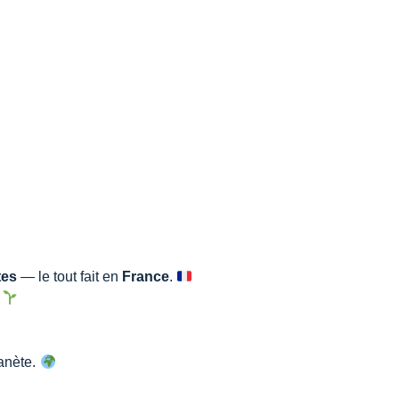
tes
— le tout fait en
France
.
.
anète.