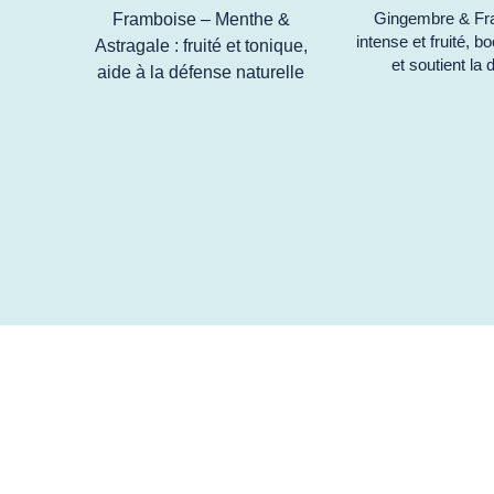
Gingembre & Fra
Framboise – Menthe &
intense et fruité, b
Astragale : fruité et tonique,
et soutient la 
aide à la défense naturelle